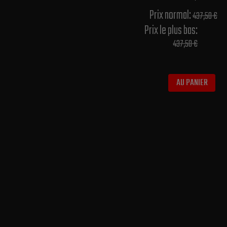
Prix normal​:
437,50 €
Prix le plus bas:
437,50 €
AU PANIER