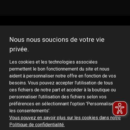
Nous nous soucions de votre vie
privée.
DOMINATOR GROUP Sp. z o.o.
Ludowa 59, 43-514 Kaniów, POLAND
Les cookies et les technologies associées
permettent le bon fonctionnement du site et nous
VAT ID No.: 6521751083
aident à personnaliser notre offre en fonction de vos
besoins. Vous pouvez accepter l'utilisation de tous
dominator@dominator.pl
ces fichiers de notre part et accéder à la boutique ou
personnaliser l'utilisation des fichiers selon vos
préférences en sélectionnant l'option 'Personnaliser
les consentements'.
© Copyright 2022 | Dominator Group Sp. z o. o.
Vous pouvez en savoir plus sur les cookies dans notre
Politique de confidentialité.