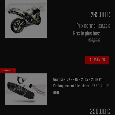
265,00 €
Prix normal​:
331,25 €
Prix le plus bas:
282,25 €
AU PANIER
promotion
Kawasaki ZX6R 636 2005 - 2006 Pot
d'échappement Silencieux HP2 NOIR + dB
killer
350,00 €