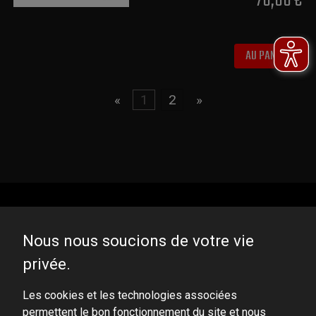
70,00 €
AU PANIER
«
1
2
»
Nous nous soucions de votre vie
privée.
DOMINATOR GROUP Sp. z o.o.
Ludowa 59, 43-514 Kaniów, POLAND
Les cookies et les technologies associées
permettent le bon fonctionnement du site et nous