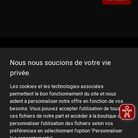
Nous nous soucions de votre vie
privée.
DOMINATOR GROUP Sp. z o.o.
Ludowa 59, 43-514 Kaniów, POLAND
Les cookies et les technologies associées
permettent le bon fonctionnement du site et nous
VAT ID No.: 6521751083
aident à personnaliser notre offre en fonction de vos
besoins. Vous pouvez accepter l'utilisation de tous
dominator@dominator.pl
ces fichiers de notre part et accéder à la boutique ou
personnaliser l'utilisation des fichiers selon vos
préférences en sélectionnant l'option 'Personnaliser