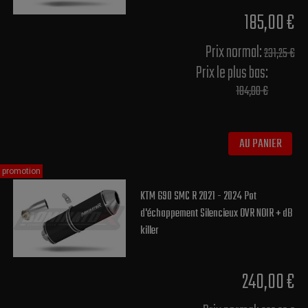
185,00 €
Prix normal​:
231,25 €
Prix le plus bas:
184,00 €
AU PANIER
promotion
KTM 690 SMC R 2021 - 2024 Pot
d'échappement Silencieux OVR NOIR + dB
killer
240,00 €