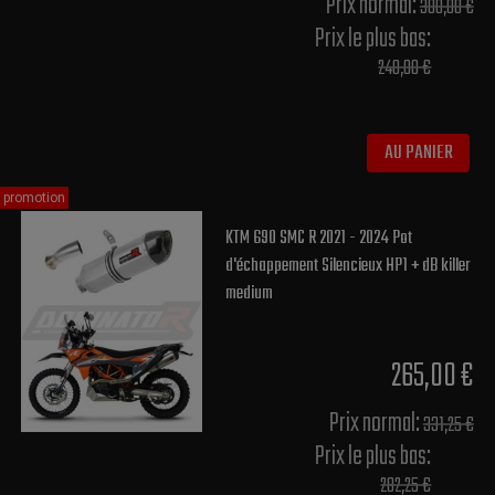
Prix normal​:
300,00 €
Prix le plus bas:
240,00 €
AU PANIER
promotion
KTM 690 SMC R 2021 - 2024 Pot
d'échappement Silencieux HP1 + dB killer
medium
265,00 €
Prix normal​:
331,25 €
Prix le plus bas:
282,25 €