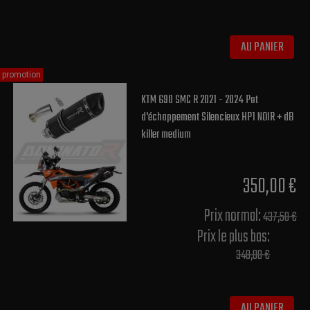
AU PANIER
promotion
KTM 690 SMC R 2021 - 2024 Pot
d'échappement Silencieux HP1 NOIR + dB
killer medium
350,00 €
Prix normal​:
437,50 €
Prix le plus bas:
348,00 €
AU PANIER