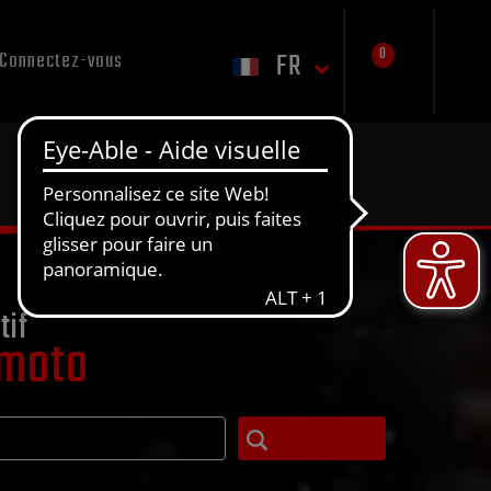
0
FR
Connectez-vous
tif
 moto