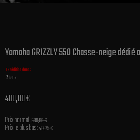
Yamaha GRIZZLY 550 Chasse-neige dédié a
Expédition dans:
2 jours
400,00 €
Prix normal​:
500,00 €
Prix le plus bas:
412,25 €