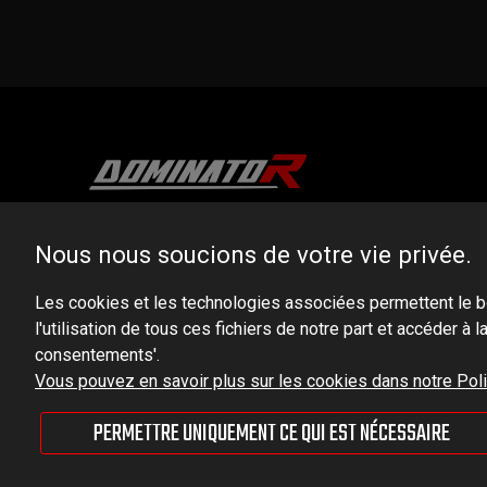
DOMINATOR GROUP Sp. z o.o.
Nous nous soucions de votre vie privée.
Ludowa 59, 43-514 Kaniów, POLAND
Les cookies et les technologies associées permettent le b
VAT ID No.: 6521751083
l'utilisation de tous ces fichiers de notre part et accéder à
consentements'.
dominator@dominator.pl
Vous pouvez en savoir plus sur les cookies dans notre Polit
PERMETTRE UNIQUEMENT CE QUI EST NÉCESSAIRE