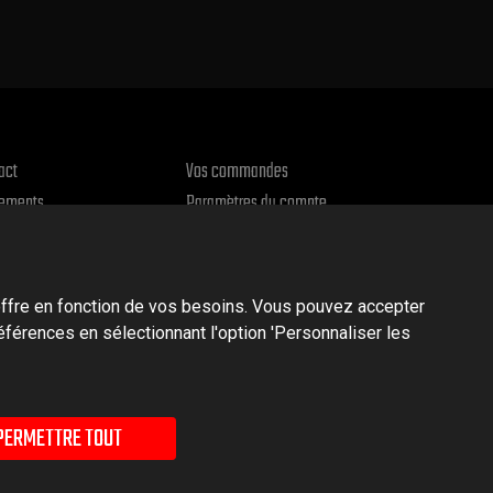
act
Vos commandes
ements
Paramètres du compte
urs et réclamations
Le entrepôt
ique de confidentialité
offre en fonction de vos besoins. Vous pouvez accepter
préférences en sélectionnant l'option 'Personnaliser les
PERMETTRE TOUT