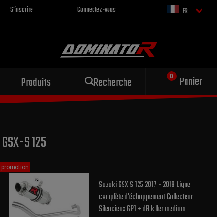
S'inscrire
Connectez-vous
FR
Échappement sportif
Panier
Produits
Recherche
pour votre moto
GSX-S 125
promotion
Suzuki GSX S 125 2017 - 2019 Ligne
complète d'échappement Collecteur
Silencieux GP1 + dB killer medium