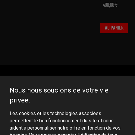
400,00 €
AU PANIER
Nous nous soucions de votre vie
privée.
DOMINATOR GROUP Sp. z o.o.
Ludowa 59, 43-514 Kaniów, POLAND
Les cookies et les technologies associées
permettent le bon fonctionnement du site et nous
VAT ID No.: 6521751083
aident à personnaliser notre offre en fonction de vos