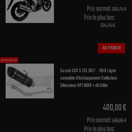
Prix normal​:
393,75 €
Prix le plus bas:
334,75 €
AU PANIER
promotion
Suzuki GSX S 125 2017 - 2019 Ligne
complète d'échappement Collecteur
Silencieux HP1 NOIR + dB killer
400,00 €
Prix normal​:
500,00 €
Prix le plus bas: