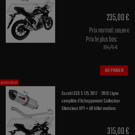
235,00 €
Prix normal​:
260,00 €
Prix le plus bas:
224,75 €
AU PANIER
promotion
Suzuki GSX S 125 2017 - 2019 Ligne
complète d'échappement Collecteur
Silencieux HP1 + dB killer medium
315,00 €