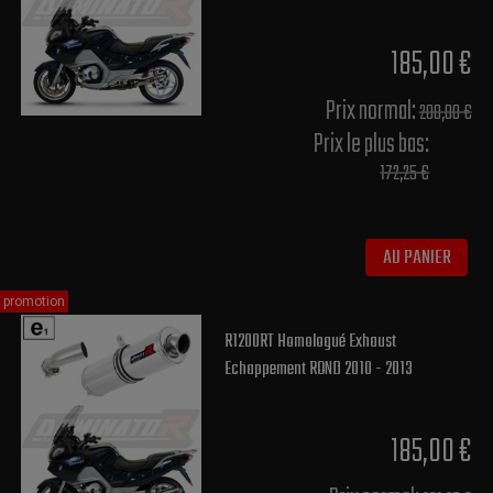
185,00 €
Prix normal​:
200,00 €
Prix le plus bas:
172,25 €
AU PANIER
promotion
R1200RT Homologué Exhaust
Echappement ROND 2010 - 2013
185,00 €