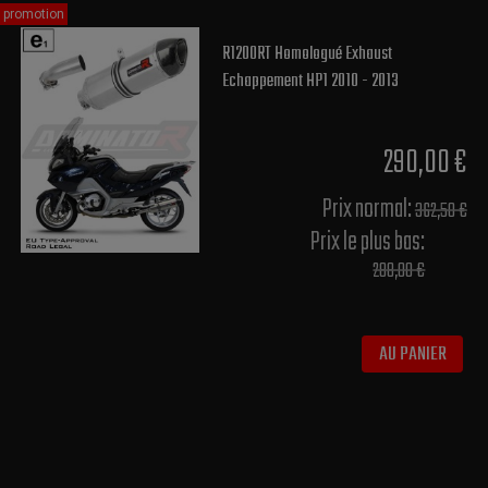
promotion
R1200RT Homologué Exhaust
Echappement HP1 2010 - 2013
290,00 €
Prix normal​:
362,50 €
Prix le plus bas:
288,00 €
AU PANIER