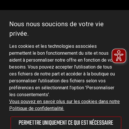
Nous nous soucions de votre vie
privée.
DOMINATOR GROUP Sp. z o.o.
Ludowa 59, 43-514 Kaniów, POLAND
Les cookies et les technologies associées
permettent le bon fonctionnement du site et nous
VAT ID No.: 6521751083
aident à personnaliser notre offre en fonction de vos
besoins. Vous pouvez accepter l'utilisation de tous
dominator@dominator.pl
ces fichiers de notre part et accéder à la boutique ou
personnaliser l'utilisation des fichiers selon vos
préférences en sélectionnant l'option 'Personnaliser
les consentements'.
© Copyright 2022 | Dominator Group Sp. z o. o.
Vous pouvez en savoir plus sur les cookies dans notre
Politique de confidentialité.
AFFICHER LA VERSION COMPLÈTE DU SITE
PERMETTRE UNIQUEMENT CE QUI EST NÉCESSAIRE
Sklep internetowy Shoper Premium