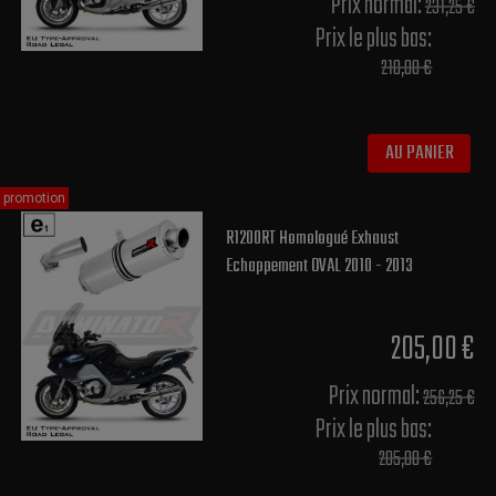
Prix normal​:
231,25 €
Prix le plus bas:
210,00 €
AU PANIER
promotion
R1200RT Homologué Exhaust
Echappement OVAL 2010 - 2013
205,00 €
Prix normal​:
256,25 €
Prix le plus bas:
205,00 €