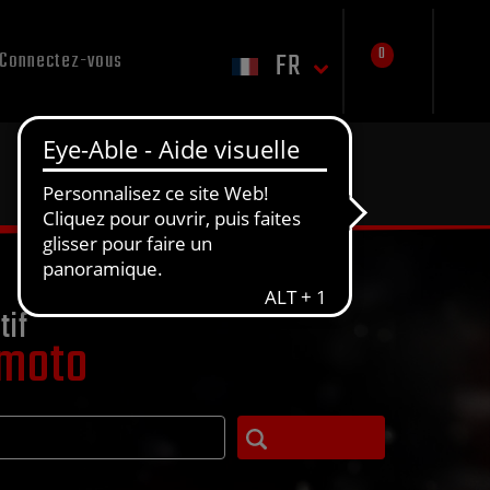
0
FR
Connectez-vous
tif
 moto