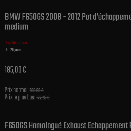
BMW F650GS 2008 - 2012 Pot d'échappement
medium
Expédition dans:
5 - 20 jours
185,00 €
Prix normal​:
200,00 €
Prix le plus bas:
172,25 €
F650GS Homologué Exhaust Echappement 