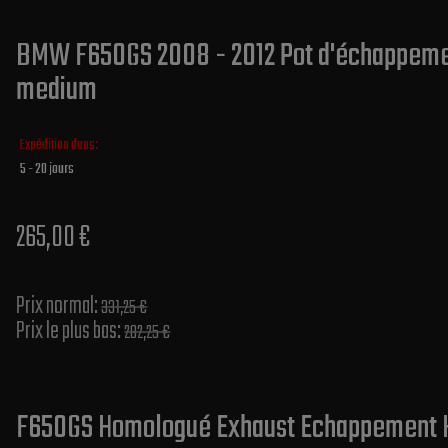
BMW F650GS 2008 - 2012 Pot d'échappement
medium
Expédition dans:
5 - 20 jours
265,00 €
Prix normal​:
331,25 €
Prix le plus bas:
282,25 €
F650GS Homologué Exhaust Echappement H