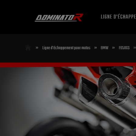
LIGNE D'ÉCHAPP
»
»
»
»
Ligne d'échappement pour motos
BMW
F650GS