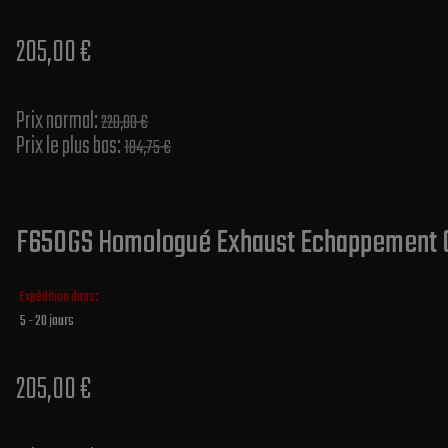
205,00 €
Prix normal​:
220,00 €
Prix le plus bas:
184,75 €
F650GS Homologué Exhaust Echappement O
Expédition dans:
5 - 20 jours
205,00 €