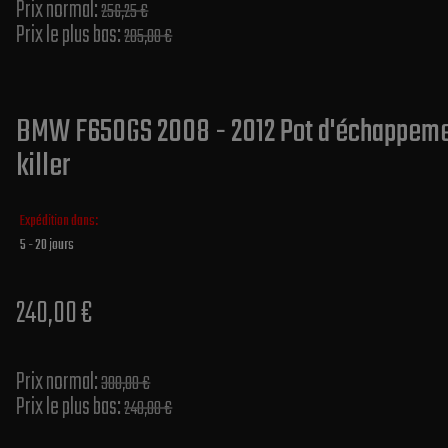
Prix normal​:
256,25 €
Prix le plus bas:
205,00 €
BMW F650GS 2008 - 2012 Pot d'échappemen
killer
Expédition dans:
5 - 20 jours
240,00 €
Prix normal​:
300,00 €
Prix le plus bas:
240,00 €