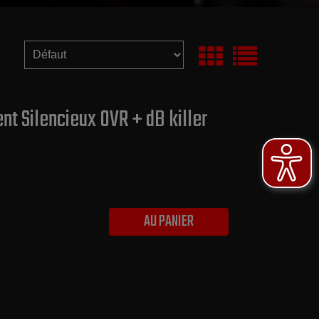
t Silencieux OVR + dB killer
AU PANIER