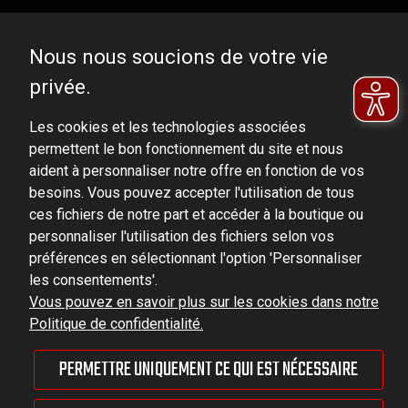
Nous nous soucions de votre vie
privée.
DOMINATOR GROUP Sp. z o.o.
Ludowa 59, 43-514 Kaniów, POLAND
Les cookies et les technologies associées
permettent le bon fonctionnement du site et nous
VAT ID No.: 6521751083
aident à personnaliser notre offre en fonction de vos
besoins. Vous pouvez accepter l'utilisation de tous
dominator@dominator.pl
ces fichiers de notre part et accéder à la boutique ou
personnaliser l'utilisation des fichiers selon vos
préférences en sélectionnant l'option 'Personnaliser
les consentements'.
© Copyright 2022 | Dominator Group Sp. z o. o.
Vous pouvez en savoir plus sur les cookies dans notre
Politique de confidentialité.
AFFICHER LA VERSION COMPLÈTE DU SITE
PERMETTRE UNIQUEMENT CE QUI EST NÉCESSAIRE
Sklep internetowy Shoper Premium