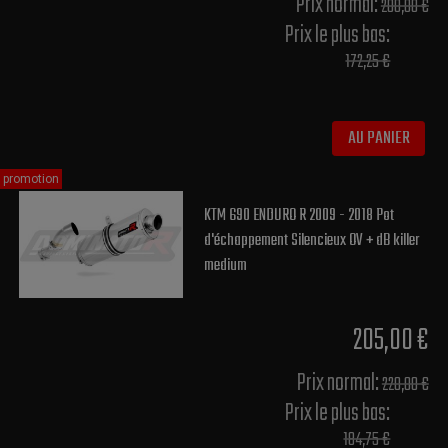
Prix normal​:
200,00 €
Prix le plus bas:
172,25 €
AU PANIER
promotion
KTM 690 ENDURO R 2009 - 2018 Pot
d'échappement Silencieux OV + dB killer
medium
205,00 €
Prix normal​:
220,00 €
Prix le plus bas:
184,75 €