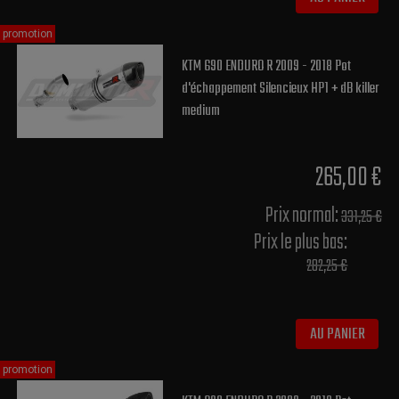
promotion
KTM 690 ENDURO R 2009 - 2018 Pot
d'échappement Silencieux HP1 + dB killer
medium
265,00 €
Prix normal​:
331,25 €
Prix le plus bas:
282,25 €
AU PANIER
promotion