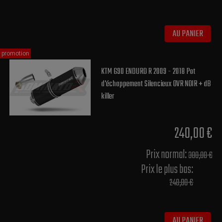
AU PANIER
promotion
KTM 690 ENDURO R 2009 - 2018 Pot
d'échappement Silencieux OVR NOIR + dB
killer
240,00 €
Prix normal​:
300,00 €
Prix le plus bas:
240,00 €
AU PANIER