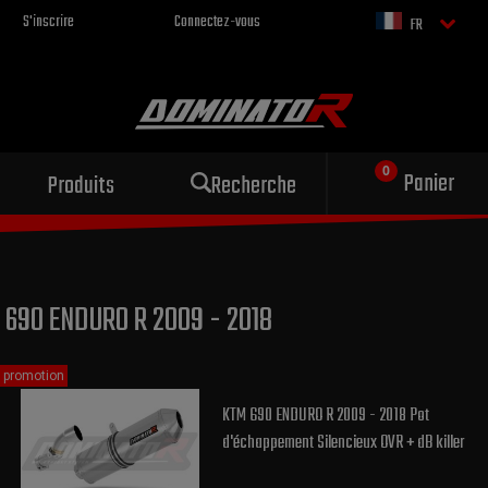
S'inscrire
Connectez-vous
FR
Échappement sportif
Panier
Produits
Recherche
pour votre moto
690 ENDURO R 2009 - 2018
promotion
KTM 690 ENDURO R 2009 - 2018 Pot
d'échappement Silencieux OVR + dB killer