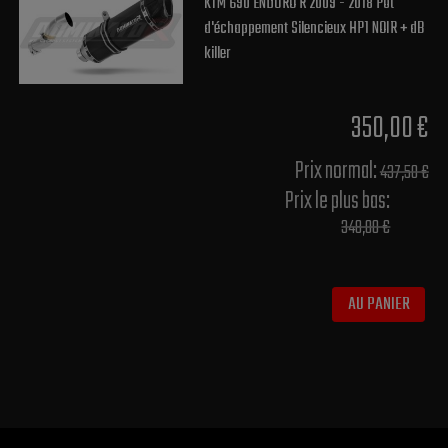
KTM 690 ENDURO R 2009 - 2018 Pot
d'échappement Silencieux HP1 NOIR + dB
killer
350,00 €
Prix normal​:
437,50 €
Prix le plus bas:
348,00 €
AU PANIER