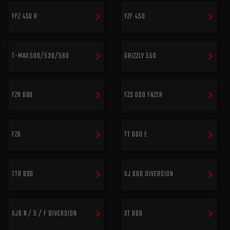
YFZ 450 R
YZF 450
T-MAX 500/530/560
GRIZZLY 550
FZR 600
FZS 600 FAZER
FZ6
TT 600 E
TTR 600
XJ 600 DIVERSION
XJ6 N / S / F DIVERSION
XT 600