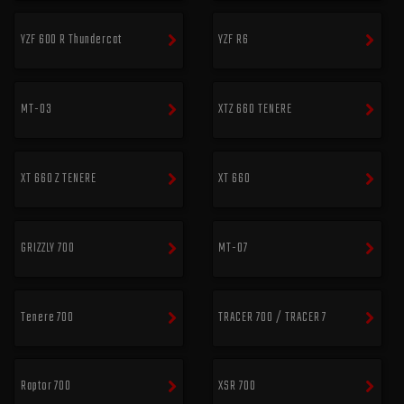
YZF 600 R Thundercat
YZF R6
MT-03
XTZ 660 TENERE
XT 660 Z TENERE
XT 660
GRIZZLY 700
MT-07
Tenere 700
TRACER 700 / TRACER 7
Raptor 700
XSR 700