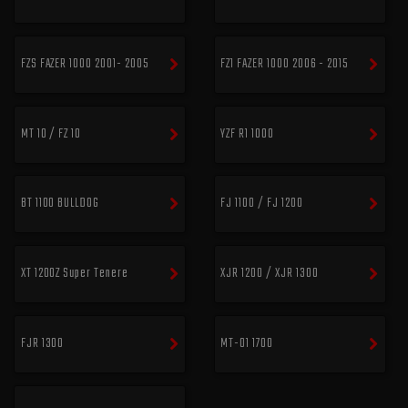
FZS FAZER 1000 2001- 2005
FZ1 FAZER 1000 2006 - 2015
MT 10 / FZ 10
YZF R1 1000
BT 1100 BULLDOG
FJ 1100 / FJ 1200
XT 1200Z Super Tenere
XJR 1200 / XJR 1300
FJR 1300
MT-01 1700