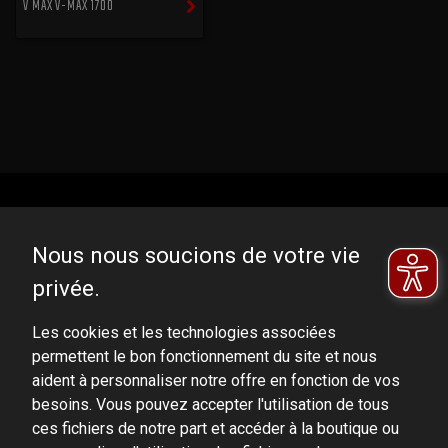
V MAX V-MAX 1700
Nous nous soucions de votre vie
privée.
DOMINATOR GROUP Sp. z o.o.
Ludowa 59, 43-514 Kaniów, POLAND
Les cookies et les technologies associées
permettent le bon fonctionnement du site et nous
VAT ID No.: 6521751083
aident à personnaliser notre offre en fonction de vos
besoins. Vous pouvez accepter l'utilisation de tous
dominator@dominator.pl
ces fichiers de notre part et accéder à la boutique ou