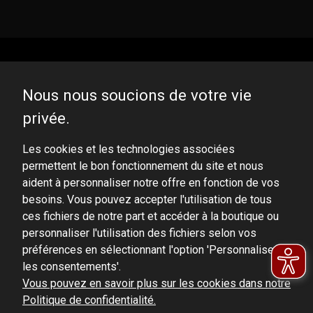
Nous nous soucions de votre vie
privée.
DOMINATOR GROUP Sp. z o.o.
Ludowa 59, 43-514 Kaniów, POLAND
Les cookies et les technologies associées
permettent le bon fonctionnement du site et nous
VAT ID No.: 6521751083
aident à personnaliser notre offre en fonction de vos
besoins. Vous pouvez accepter l'utilisation de tous
dominator@dominator.pl
ces fichiers de notre part et accéder à la boutique ou
personnaliser l'utilisation des fichiers selon vos
préférences en sélectionnant l'option 'Personnaliser
les consentements'.
© Copyright 2022 | Dominator Group Sp. z o. o.
Vous pouvez en savoir plus sur les cookies dans notre
Politique de confidentialité.