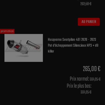
262,50 €
AU PANIER
promotion
Husqvarna Svartpilen 401 2020 - 2023
Pot d'échappement Silencieux HP3 + dB
killer
265,00 €
Prix normal​:
331,25 €
Prix le plus bas:
331,25 €