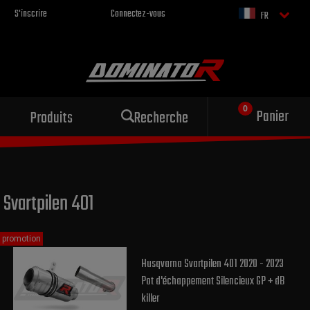
S'inscrire
Connectez-vous
FR
Échappement sportif
Panier
Produits
Recherche
pour votre moto
Svartpilen 401
promotion
Husqvarna Svartpilen 401 2020 - 2023
Pot d'échappement Silencieux GP + dB
killer