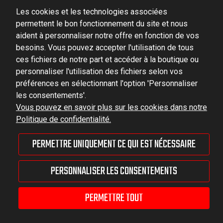
Ludowa 59, 43-514 Kaniów, POLAND
Les cookies et les technologies associées
permettent le bon fonctionnement du site et nous
VAT ID No.: 6521751083
aident à personnaliser notre offre en fonction de vos
besoins. Vous pouvez accepter l'utilisation de tous
dominator@dominator.pl
ces fichiers de notre part et accéder à la boutique ou
personnaliser l'utilisation des fichiers selon vos
préférences en sélectionnant l'option 'Personnaliser
les consentements'.
© Copyright 2022 | Dominator Group Sp. z o. o.
Vous pouvez en savoir plus sur les cookies dans notre
Politique de confidentialité.
AFFICHER LA VERSION COMPLÈTE DU SITE
PERMETTRE UNIQUEMENT CE QUI EST NÉCESSAIRE
Sklep internetowy Shoper Premium
PERSONNALISER LES CONSENTEMENTS
PERMETTRE TOUT