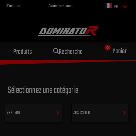
S'inscrire
Connectez-vous
FR
Échappement sportif
Panier
Produits
Recherche
pour votre moto
Sélectionnez une catégorie
ZRX 1200
ZRX 1200 R