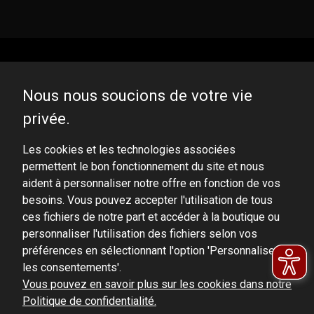
Nous nous soucions de votre vie
privée.
DOMINATOR GROUP Sp. z o.o.
Ludowa 59, 43-514 Kaniów, POLAND
Les cookies et les technologies associées
permettent le bon fonctionnement du site et nous
VAT ID No.: 6521751083
aident à personnaliser notre offre en fonction de vos
besoins. Vous pouvez accepter l'utilisation de tous
dominator@dominator.pl
ces fichiers de notre part et accéder à la boutique ou
personnaliser l'utilisation des fichiers selon vos
préférences en sélectionnant l'option 'Personnaliser
les consentements'.
© Copyright 2022 | Dominator Group Sp. z o. o.
Vous pouvez en savoir plus sur les cookies dans notre
Politique de confidentialité.