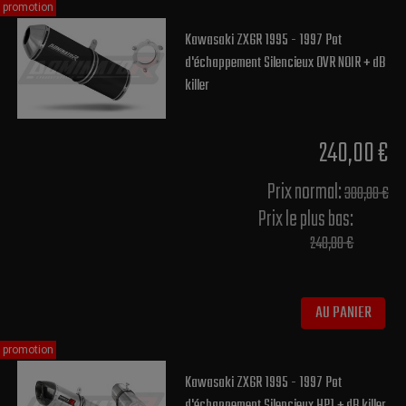
promotion
Kawasaki ZX6R 1995 - 1997 Pot
d'échappement Silencieux OVR NOIR + dB
killer
240,00 €
Prix normal​:
300,00 €
Prix le plus bas:
240,00 €
AU PANIER
promotion
Kawasaki ZX6R 1995 - 1997 Pot
d'échappement Silencieux HP1 + dB killer