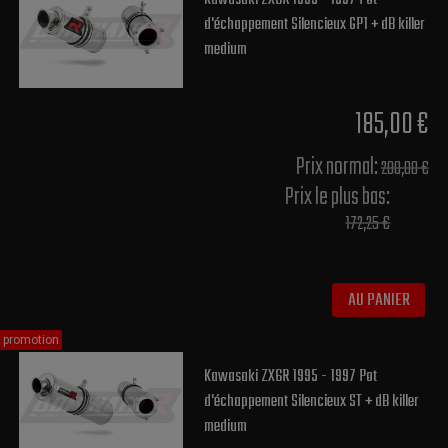
d'échappement Silencieux GP1 + dB killer
medium
185,00 €
Prix normal​:
200,00 €
Prix le plus bas:
172,25 €
AU PANIER
promotion
Kawasaki ZX6R 1995 - 1997 Pot
d'échappement Silencieux ST + dB killer
medium