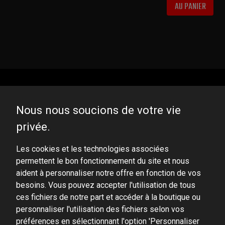
AU PANIER
Nous nous soucions de votre vie
privée.
DOMINATOR GROUP Sp. z o.o.
Ludowa 59, 43-514 Kaniów, POLAND
Les cookies et les technologies associées
permettent le bon fonctionnement du site et nous
VAT ID No.: 6521751083
aident à personnaliser notre offre en fonction de vos
besoins. Vous pouvez accepter l'utilisation de tous
dominator@dominator.pl
ces fichiers de notre part et accéder à la boutique ou
personnaliser l'utilisation des fichiers selon vos
préférences en sélectionnant l'option 'Personnaliser