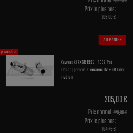
Prix normal​:
256,25 €
Prix le plus bas:
205,00 €
AU PANIER
promotion
Kawasaki ZX6R 1995 - 1997 Pot
d'échappement Silencieux OV + dB killer
medium
205,00 €
Prix normal​:
220,00 €
Prix le plus bas:
184,75 €