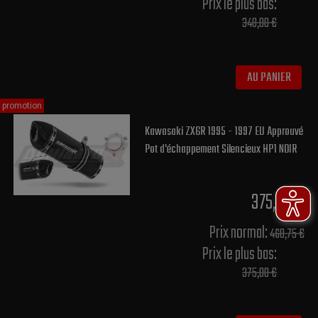
Prix le plus bas:
348,00 €
AU PANIER
promotion
Kawasaki ZX6R 1995 - 1997 EU Approuvé
Pot d'échappement Silencieux HP1 NOIR
375,00 €
Prix normal​:
468,75 €
Prix le plus bas:
375,00 €