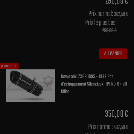
290,00 €
Prix normal​:
362,50 €
Prix le plus bas:
288,00 €
AU PANIER
promotion
Kawasaki ZX6R 1995 - 1997 Pot
d'échappement Silencieux HP1 NOIR + dB
killer
350,00 €
Prix normal​:
437,50 €