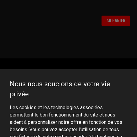
AU PANIER
Nous nous soucions de votre vie
privée.
DOMINATOR GROUP Sp. z o.o.
Ludowa 59, 43-514 Kaniów, POLAND
Les cookies et les technologies associées
permettent le bon fonctionnement du site et nous
VAT ID No.: 6521751083
aident à personnaliser notre offre en fonction de vos
besoins. Vous pouvez accepter l'utilisation de tous
dominator@dominator.pl
ces fichiers de notre part et accéder à la boutique ou