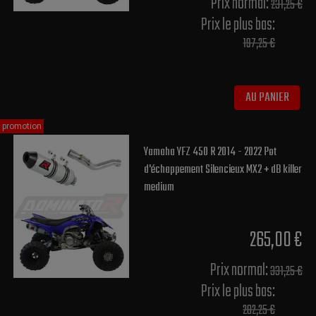
Prix normal​:
231,25 €
Prix le plus bas:
197,25 €
AU PANIER
promotion
Yamaha YFZ 450 R 2014 - 2022 Pot
d'échappement Silencieux MX2 + dB killer
medium
265,00 €
Prix normal​:
331,25 €
Prix le plus bas:
282,25 €