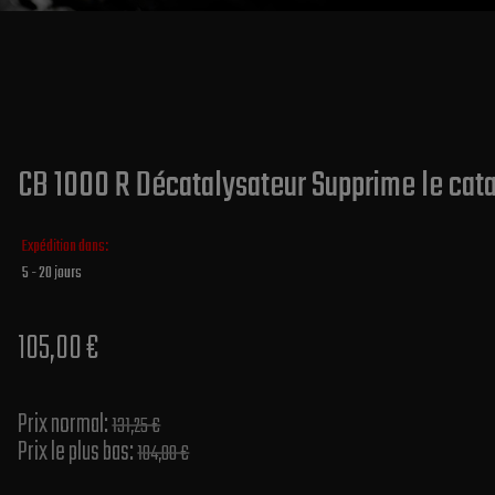
CB 1000 R Décatalysateur Supprime le cat
Expédition dans:
5 - 20 jours
105,00 €
Prix normal​:
131,25 €
Prix le plus bas:
104,00 €