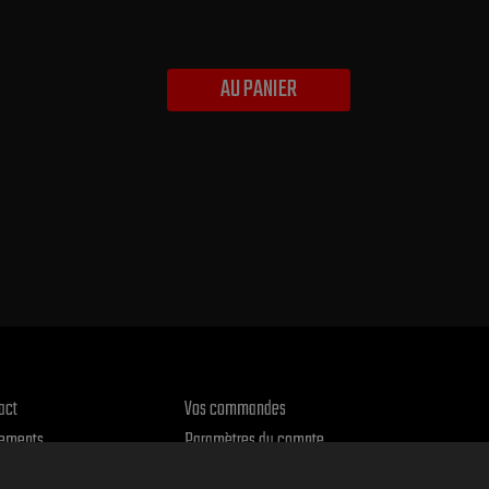
AU PANIER
act
Vos commandes
ements
Paramètres du compte
urs et réclamations
Le entrepôt