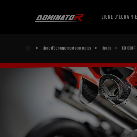
LIGNE D'ÉCHAPP
»
»
»
Ligne d'échappement pour motos
Honda
CB 1000 R