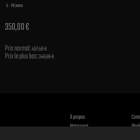
5 - 20 jours
350,00 €
Prix normal​:
437,50 €
Prix le plus bas:
348,00 €
À propos
Cont
Motorsport
Règl
Reto