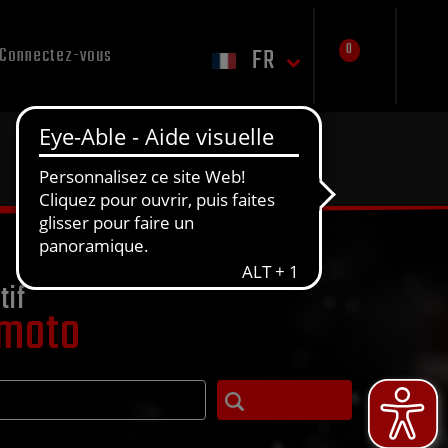
0
FR
Connectez-vous
tif
 moto