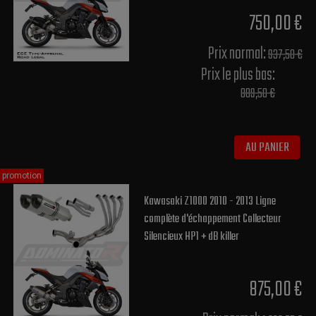
750,00 €
Prix normal​:
937,50 €
Prix le plus bas:
889,50 €
AU PANIER
promotion
Kawasaki Z1000 2010 - 2013 Ligne
complète d'échappement Collecteur
Silencieux HP1 + dB killer
875,00 €