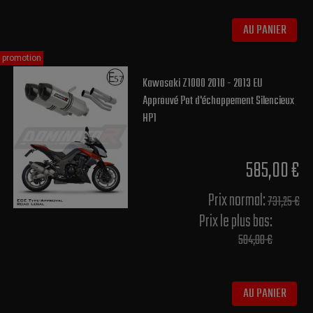
AU PANIER
promotion
Kawasaki Z1000 2010 - 2013 EU
Approuvé Pot d'échappement Silencieux
HP1
585,00 €
Prix normal​:
731,25 €
Prix le plus bas:
584,00 €
AU PANIER