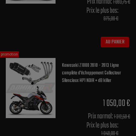
Prix normal​:
1 093,75 €
Prix le plus bas:
875,00 €
AU PANIER
promotion
Kawasaki Z1000 2010 - 2013 Ligne
complète d'échappement Collecteur
Silencieux HP1 NOIR + dB killer
1 050,00 €
Prix normal​:
1 312,50 €
Prix le plus bas:
1 048,00 €