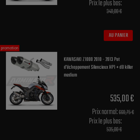
Prix le plus bas:
340,00 €
AU PANIER
promotion
KAWASAKI Z1000 2010 - 2013 Pot
d'échappement Silencieux HP1 + dB killer
medium
535,00 €
Prix normal​:
668,75 €
Prix le plus bas:
535,00 €