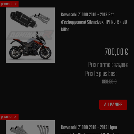
promotion
Kawasaki Z1000 2010 - 2013 Pot
d'échappement Silencieux HP1 NOIR + dB
killer
700,00 €
Prix normal​:
875,00 €
Prix le plus bas:
809,50 €
AU PANIER
promotion
Kawasaki Z1000 2010 - 2013 Ligne