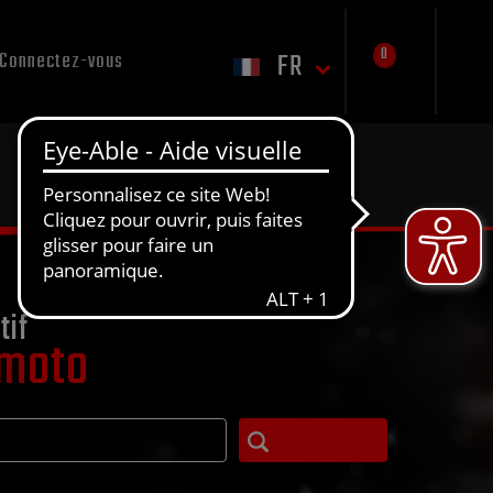
0
FR
Connectez-vous
tif
 moto