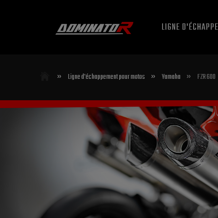
LIGNE D'ÉCHAPP
»
»
»
Ligne d'échappement pour motos
Yamaha
FZR 600