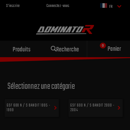
S'inscrire
Connectez-vous
FR
Échappement sportif
Panier
Produits
Recherche
pour votre moto
Sélectionnez une catégorie
GSF 600 N / S BANDIT 1995 -
GSF 600 N / S BANDIT 2000 -
1999
2004