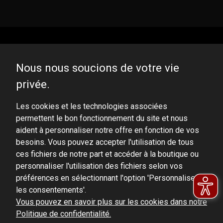
Nous nous soucions de votre vie
privée.
DOMINATOR GROUP Sp. z o.o.
Ludowa 59, 43-514 Kaniów, POLAND
Les cookies et les technologies associées
permettent le bon fonctionnement du site et nous
VAT ID No.: 6521751083
aident à personnaliser notre offre en fonction de vos
besoins. Vous pouvez accepter l'utilisation de tous
dominator@dominator.pl
ces fichiers de notre part et accéder à la boutique ou
personnaliser l'utilisation des fichiers selon vos
préférences en sélectionnant l'option 'Personnaliser
les consentements'.
© Copyright 2022 | Dominator Group Sp. z o. o.
Vous pouvez en savoir plus sur les cookies dans notre
Politique de confidentialité.