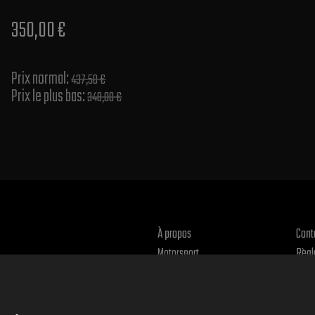
350,00 €
Prix normal​:
437,50 €
Prix le plus bas:
348,00 €
À propos
Cont
Motorsport
Règl
Reto
Polit