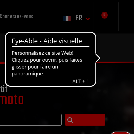
0
FR
Connectez-vous
tif
 moto