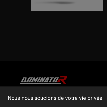
DOMINATOR GROUP Sp. z o.o.
Nous nous soucions de votre vie privée.
Ludowa 59, 43-514 Kaniów, POLAND