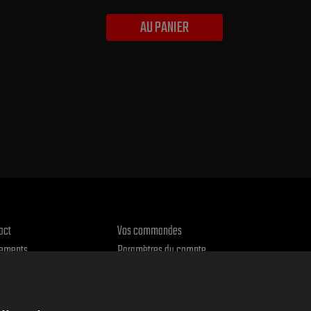
AU PANIER
act
Vos commandes
ements
Paramètres du compte
urs et réclamations
Le entrepôt
ique de confidentialité