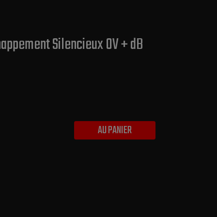
chappement Silencieux OV + dB
AU PANIER