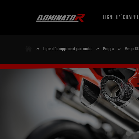
LIGNE D'ÉCHAPP
»
»
»
Ligne d'échappement pour motos
Piaggio
Vespa GT