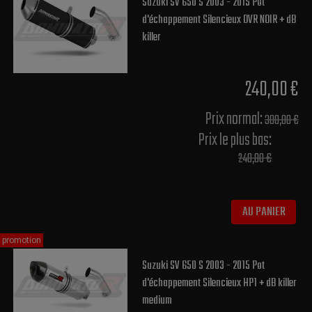
Suzuki SV 650 S 2003 - 2015 Pot
d'échappement Silencieux OVR NOIR + dB
killer
240,00 €
Prix normal​:
300,00 €
Prix le plus bas:
240,00 €
AU PANIER
promotion
Suzuki SV 650 S 2003 - 2015 Pot
d'échappement Silencieux HP1 + dB killer
medium