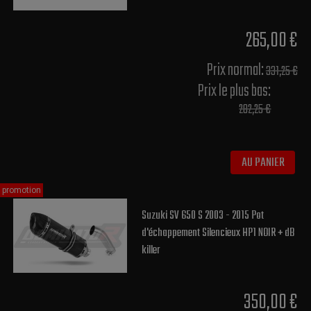
265,00 €
Prix normal​:
331,25 €
Prix le plus bas:
282,25 €
AU PANIER
promotion
Suzuki SV 650 S 2003 - 2015 Pot
d'échappement Silencieux HP1 NOIR + dB
killer
350,00 €