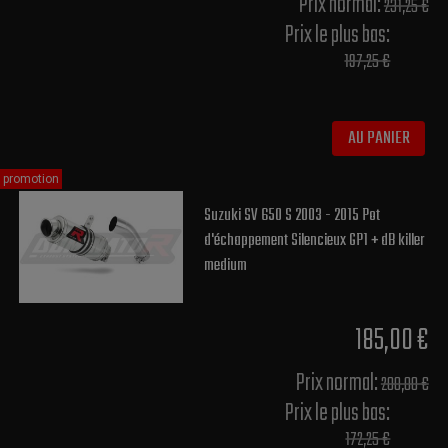
Prix normal​:
231,25 €
Prix le plus bas:
197,25 €
AU PANIER
promotion
Suzuki SV 650 S 2003 - 2015 Pot
d'échappement Silencieux GP1 + dB killer
medium
185,00 €
Prix normal​:
200,00 €
Prix le plus bas:
172,25 €