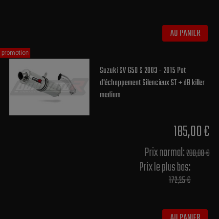
AU PANIER
promotion
Suzuki SV 650 S 2003 - 2015 Pot
d'échappement Silencieux ST + dB killer
medium
185,00 €
Prix normal​:
200,00 €
Prix le plus bas:
172,25 €
AU PANIER