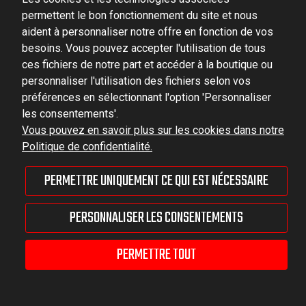
Ludowa 59, 43-514 Kaniów, POLAND
permettent le bon fonctionnement du site et nous
VAT ID No.: 6521751083
aident à personnaliser notre offre en fonction de vos
besoins. Vous pouvez accepter l'utilisation de tous
dominator@dominator.pl
ces fichiers de notre part et accéder à la boutique ou
personnaliser l'utilisation des fichiers selon vos
préférences en sélectionnant l'option 'Personnaliser
les consentements'.
© Copyright 2022 | Dominator Group Sp. z o. o.
Vous pouvez en savoir plus sur les cookies dans notre
Politique de confidentialité.
AFFICHER LA VERSION COMPLÈTE DU SITE
PERMETTRE UNIQUEMENT CE QUI EST NÉCESSAIRE
Sklep internetowy Shoper Premium
PERSONNALISER LES CONSENTEMENTS
PERMETTRE TOUT