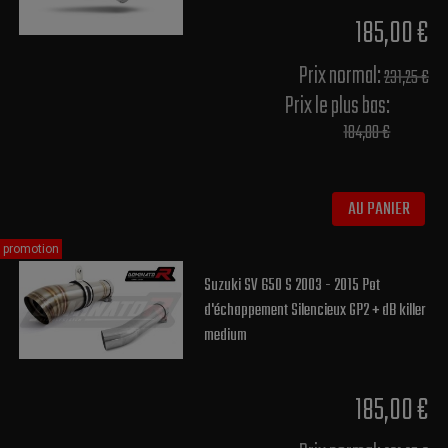
185,00 €
Prix normal​:
231,25 €
Prix le plus bas:
184,00 €
AU PANIER
promotion
Suzuki SV 650 S 2003 - 2015 Pot
d'échappement Silencieux GP2 + dB killer
medium
185,00 €