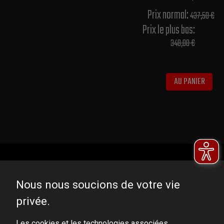
Prix normal​:
437,50 €
Prix le plus bas:
348,00 €
AU PANIER
Nous nous soucions de votre vie
privée.
DOMINATOR GROUP Sp. z o.o.
Les cookies et les technologies associées